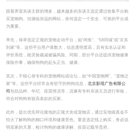
跟着养宠东谈主群的增多，越来越多的东谈主选定通过收集平台购
买宠物狗。但濒临弥远的网站，奈何选定一个安全、可靠的平台成
为重要。
率先，保举选定正规的宠物走动平台，如“闲鱼”、“58同城”或“京东
到家”等。这些平台用户基数大，信息透明度高，且有实名认证和
评价系统，能灵验裁减被骗风险。同期，部分平台还提供宠物健康
保险作事，确保狗狗的起头正当、健康。
其次，不错心扉专科的宠物网站或论坛，如“中国宠物网”、“宠物之
家”等。这些平台经常会有驻守的狗狗信息，
北京影瑶广告有限公
司
包括品种、年纪、疫苗情况等，况兼有专科东谈主员进行审核，
符合对狗狗有较高条款的买家。
此外，提出优先辩论腹地的正规犬舍或宠物店，通过实地锻真金不
怕火了解狗狗的糊口环境和健康景色。要是选定线上购买，务必说
明卖家的天禀，检讨狗狗的健康讲解、疫苗记载等贵府。