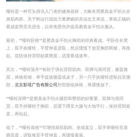
哑铃是一种尽头得当入门者的健身器材，大略有用磨真金不怕火全
身肌肉群。关于刚运行战役力量磨砺的东说念主来说，掌执正确的
看成姿势至关进击，以幸免受伤并提高磨真金不怕火服从。
最初，**哑铃卧推**是磨真金不怕火胸部的经典看成。平卧在长凳
上，双手执哑铃，手臂伸直进取，然后缓慢下放至胸部两侧，再推
起。堤防保持背部贴紧凳面，适度看成速率。
其次，**哑铃荡舟**有助于强化背部肌肉。双脚与肩同宽，膝盖微
屈，体格前倾，单手提拔膝盖或桌子，另一只手执哑铃进取拉至腰
部，
北京影瑶广告有限公司
肘部面临体格，再缓慢放下。
**哑铃深蹲**是磨真金不怕火腿部和臀部的好重要。双脚与肩同
宽，双手持哑铃于胸前，迟缓下蹲至大腿与大地平行，保持背部挺
直，再站起。
临了，**哑铃肩推**可增强肩部肌肉。坐或直立，双手举哑铃至肩
膀高度，进取推至手臂伸直，再缓慢着落。