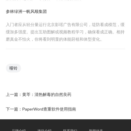
参林绿洲一帆风顺集团
入门者应从轻分量运行北京影瑶广告有限公司，堤防看成模范，缓
缓加多强度。提出互助图解或视频教程学习，确保看成正确。相持
磨真金不怕火，你将看到明显的体能莳植和体型变化。
哑铃
上一篇：
黄芩：清热解毒的自然良药
下一篇：
PaperWord查重软件使用指南